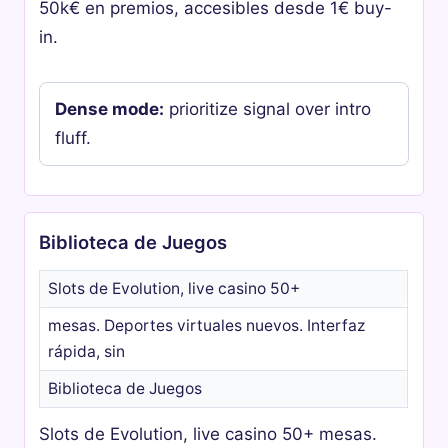
50k€ en premios, accesibles desde 1€ buy-
in.
Dense mode:
prioritize signal over intro
fluff.
Biblioteca de Juegos
Slots de Evolution, live casino 50+
mesas. Deportes virtuales nuevos. Interfaz
rápida, sin
Biblioteca de Juegos
Slots de Evolution, live casino 50+ mesas.