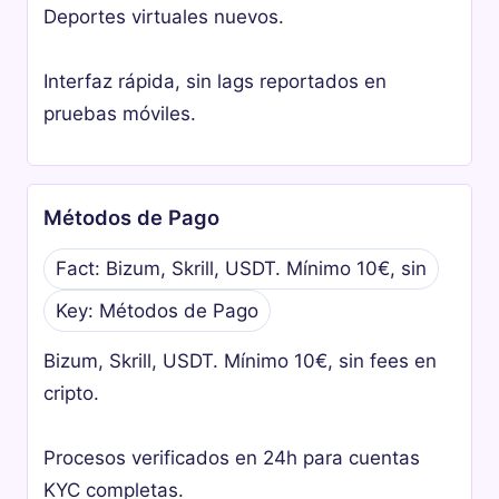
Deportes virtuales nuevos.
Interfaz rápida, sin lags reportados en
pruebas móviles.
Métodos de Pago
Fact: Bizum, Skrill, USDT. Mínimo 10€, sin
Key: Métodos de Pago
Bizum, Skrill, USDT. Mínimo 10€, sin fees en
cripto.
Procesos verificados en 24h para cuentas
KYC completas.