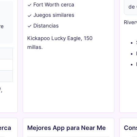
Fort Worth cerca
✓
de
Juegos similares
✓
Rive
Distancias
✓
re
Kickapoo Lucky Eagle, 150
millas.
²,
erca
Mejores App para Near Me
Cons