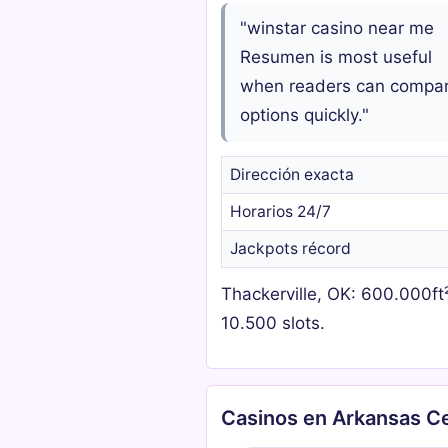
"winstar casino near me
Resumen is most useful
when readers can compa
options quickly."
Dirección exacta
Horarios 24/7
Jackpots récord
Thackerville, OK: 600.000ft
10.500 slots.
Casinos en Arkansas C