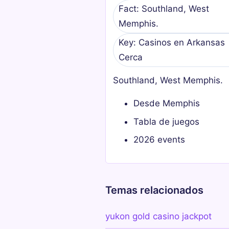
Fact: Southland, West
Memphis.
Key: Casinos en Arkansas
Cerca
Southland, West Memphis.
Desde Memphis
Tabla de juegos
2026 events
Temas relacionados
yukon gold casino jackpot