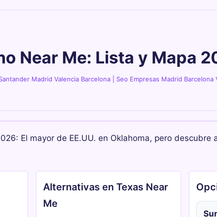
no Near Me: Lista y Mapa 
antander Madrid Valencia Barcelona | Seo Empresas Madrid Barcelona Va
026: El mayor de EE.UU. en Oklahoma, pero descubre al
Alternativas en Texas Near
Opc
Me
Su