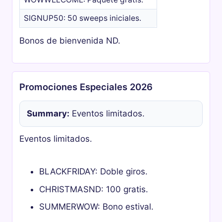
SIGNUP50: 50 sweeps iniciales.
Bonos de bienvenida ND.
Promociones Especiales 2026
Summary:
Eventos limitados.
Eventos limitados.
BLACKFRIDAY: Doble giros.
CHRISTMASND: 100 gratis.
SUMMERWOW: Bono estival.