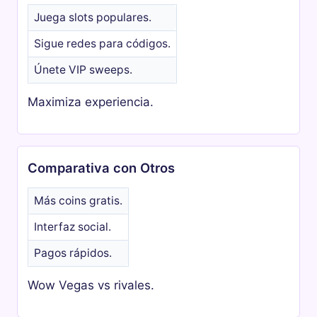
Juega slots populares.
Sigue redes para códigos.
Únete VIP sweeps.
Maximiza experiencia.
Comparativa con Otros
Más coins gratis.
Interfaz social.
Pagos rápidos.
Wow Vegas vs rivales.