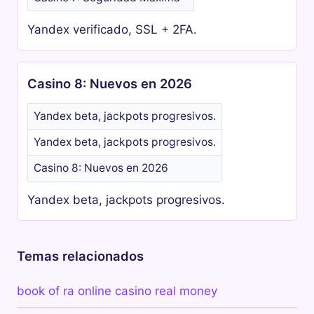
Yandex verificado, SSL + 2FA.
Casino 8: Nuevos en 2026
Yandex beta, jackpots progresivos.
Yandex beta, jackpots progresivos.
Casino 8: Nuevos en 2026
Yandex beta, jackpots progresivos.
Temas relacionados
book of ra online casino real money