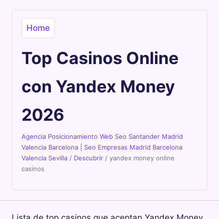
Home
Top Casinos Online
con Yandex Money
2026
Agencia Posicionamiento Web Seo Santander Madrid
Valencia Barcelona | Seo Empresas Madrid Barcelona
Valencia Sevilla
/
Descubrir
/
yandex money online
casinos
Lista de top casinos que aceptan Yandex Money