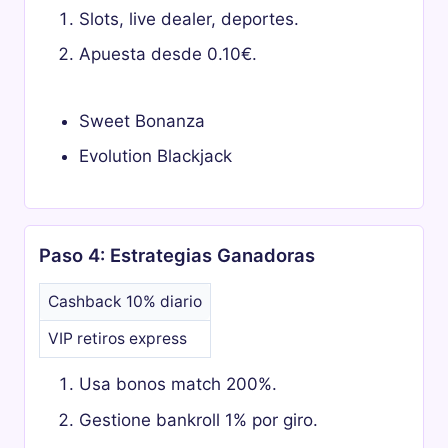
Slots, live dealer, deportes.
Apuesta desde 0.10€.
Sweet Bonanza
Evolution Blackjack
Paso 4: Estrategias Ganadoras
Cashback 10% diario
VIP retiros express
Usa bonos match 200%.
Gestione bankroll 1% por giro.