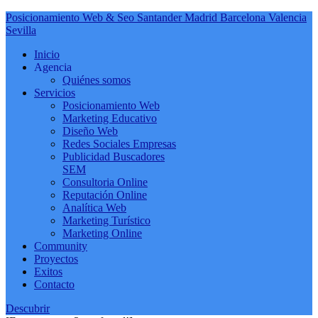
Posicionamiento Web & Seo Santander Madrid Barcelona Valencia
Sevilla
Inicio
Agencia
Quiénes somos
Servicios
Posicionamiento Web
Marketing Educativo
Diseño Web
Redes Sociales Empresas
Publicidad Buscadores
SEM
Consultoria Online
Reputación Online
Analítica Web
Marketing Turístico
Marketing Online
Community
Proyectos
Exitos
Contacto
Descubrir