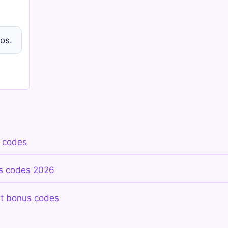
os.
s codes
us codes 2026
it bonus codes