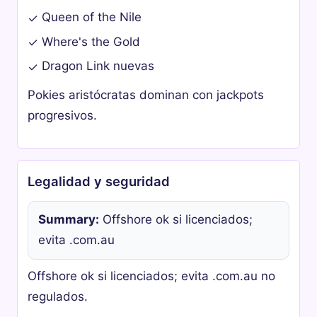
Queen of the Nile
✓
Where's the Gold
✓
Dragon Link nuevas
✓
Pokies aristócratas dominan con jackpots
progresivos.
Legalidad y seguridad
Summary:
Offshore ok si licenciados;
evita .com.au
Offshore ok si licenciados; evita .com.au no
regulados.