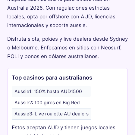
Australia 2026. Con regulaciones estrictas
locales, opta por offshore con AUD, licencias
internacionales y soporte aussie.
Disfruta slots, pokies y live dealers desde Sydney
o Melbourne. Enfocamos en sitios con Neosurf,
POLi y bonos en dólares australianos.
Top casinos para australianos
Aussie1: 150% hasta AUD1500
Aussie2: 100 giros en Big Red
Aussie3: Live roulette AU dealers
Estos aceptan AUD y tienen juegos locales