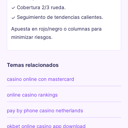
Cobertura 2/3 rueda.
✓
Seguimiento de tendencias calientes.
✓
Apuesta en rojo/negro o columnas para
minimizar riesgos.
Temas relacionados
casino online con mastercard
online casino rankings
pay by phone casino netherlands
okbet online casino app download