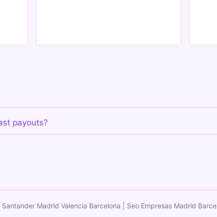
fast payouts?
Santander Madrid Valencia Barcelona | Seo Empresas Madrid Barcelo