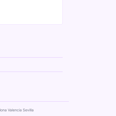
na Valencia Sevilla