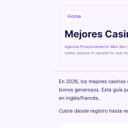
Home
Mejores Casi
Agencia Posicionamiento Web Seo S
online casinos in canada for real 
En 2026, los mejores casinos 
bonos generosos. Esta guía p
en inglés/francés.
Cubre desde registro hasta re