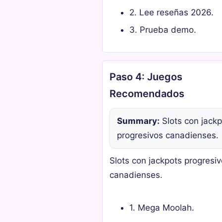
2. Lee reseñas 2026.
3. Prueba demo.
Paso 4: Juegos
Recomendados
Summary:
Slots con jackp
progresivos canadienses.
Slots con jackpots progresi
canadienses.
1. Mega Moolah.