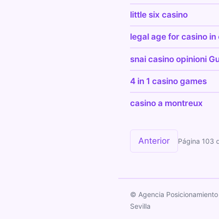
little six casino
legal age for casino i
snai casino opinioni G
4 in 1 casino games
casino a montreux
Anterior
Página 103 
© Agencia Posicionamiento
Sevilla