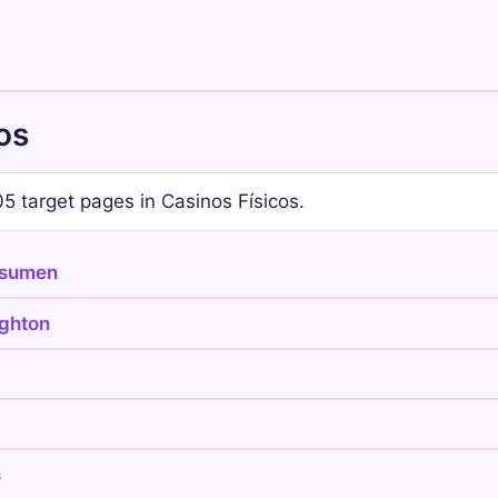
os
 target pages in Casinos Físicos.
esumen
ighton
s