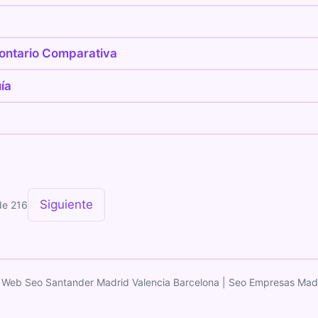
n ontario Comparativa
uía
Siguiente
de 216
 Web Seo Santander Madrid Valencia Barcelona | Seo Empresas Madr