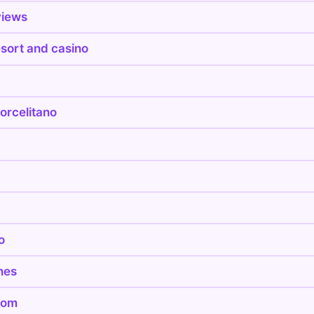
views
esort and casino
 orcelitano
o
nes
rom