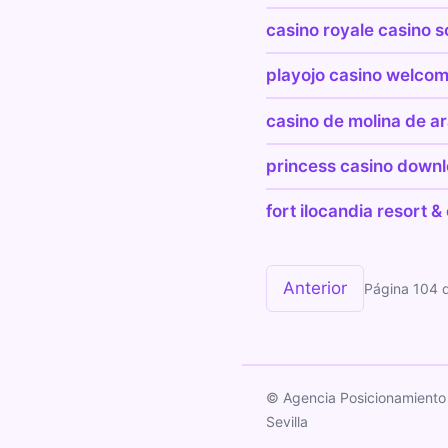
casino royale casino 
playojo casino welco
casino de molina de a
princess casino down
fort ilocandia resort &
Anterior
Página 104 
© Agencia Posicionamiento
Sevilla