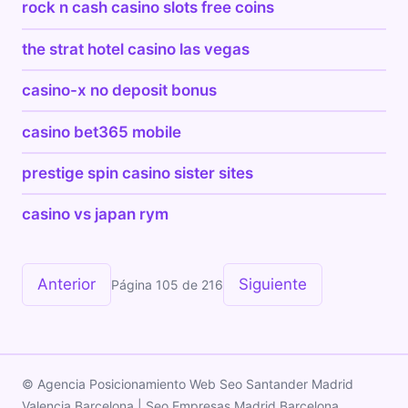
rock n cash casino slots free coins
the strat hotel casino las vegas
casino-x no deposit bonus
casino bet365 mobile
prestige spin casino sister sites
casino vs japan rym
Anterior
Siguiente
Página 105 de 216
© Agencia Posicionamiento Web Seo Santander Madrid
Valencia Barcelona | Seo Empresas Madrid Barcelona