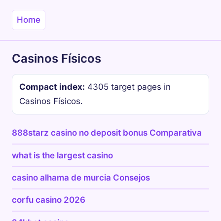
Home
Casinos Físicos
Compact index:
4305 target pages in
Casinos Físicos.
888starz casino no deposit bonus Comparativa
what is the largest casino
casino alhama de murcia Consejos
corfu casino 2026