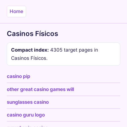
Home
Casinos Físicos
Compact index:
4305 target pages in
Casinos Físicos.
casino pip
other great casino games will
sunglasses casino
casino guru logo