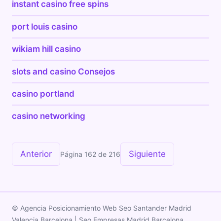
instant casino free spins
port louis casino
wikiam hill casino
slots and casino Consejos
casino portland
casino networking
Anterior
Siguiente
Página 162 de 216
© Agencia Posicionamiento Web Seo Santander Madrid
Valencia Barcelona | Seo Empresas Madrid Barcelona