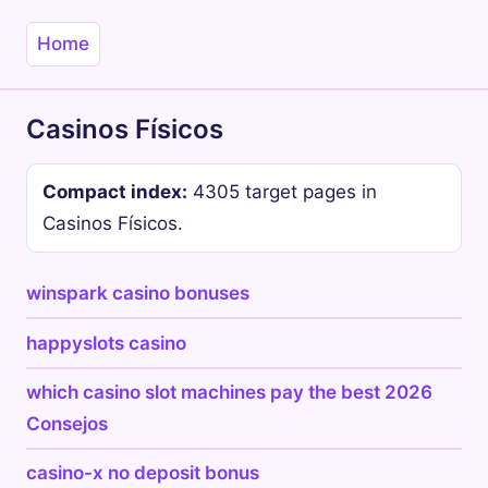
Home
Casinos Físicos
Compact index:
4305 target pages in
Casinos Físicos.
winspark casino bonuses
happyslots casino
which casino slot machines pay the best 2026
Consejos
casino-x no deposit bonus