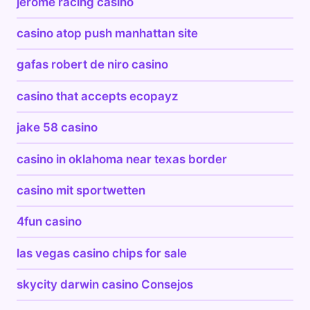
jerome racing casino
casino atop push manhattan site
gafas robert de niro casino
casino that accepts ecopayz
jake 58 casino
casino in oklahoma near texas border
casino mit sportwetten
4fun casino
las vegas casino chips for sale
skycity darwin casino Consejos