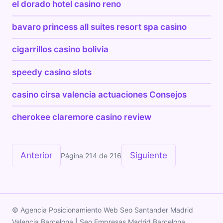
el dorado hotel casino reno
bavaro princess all suites resort spa casino
cigarrillos casino bolivia
speedy casino slots
casino cirsa valencia actuaciones Consejos
cherokee claremore casino review
Anterior
Siguiente
Página 214 de 216
© Agencia Posicionamiento Web Seo Santander Madrid
Valencia Barcelona | Seo Empresas Madrid Barcelona