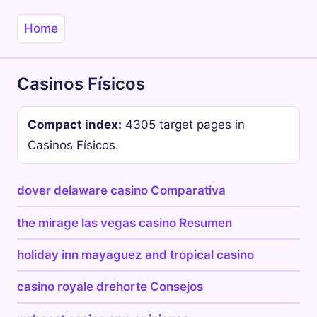
Home
Casinos Físicos
Compact index:
4305 target pages in
Casinos Físicos.
dover delaware casino Comparativa
the mirage las vegas casino Resumen
holiday inn mayaguez and tropical casino
casino royale drehorte Consejos