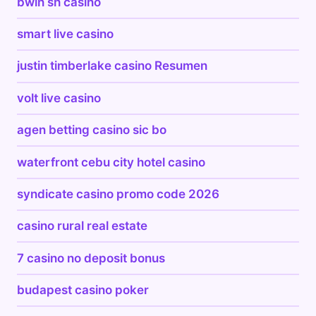
bwin sh casino
smart live casino
justin timberlake casino Resumen
volt live casino
agen betting casino sic bo
waterfront cebu city hotel casino
syndicate casino promo code 2026
casino rural real estate
7 casino no deposit bonus
budapest casino poker