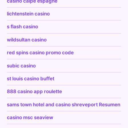
casino calpe espagne
lichtenstein casino
s flash casino
wildsultan casino
red spins casino promo code
subic casino
st louis casino buffet
888 casino app roulette
sams town hotel and casino shreveport Resumen
casino msc seaview