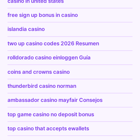
casino in united states
free sign up bonus in casino
islandia casino
two up casino codes 2026 Resumen
rolldorado casino einloggen Guía
coins and crowns casino
thunderbird casino norman
ambassador casino mayfair Consejos
top game casino no deposit bonus
top casino that accepts ewallets