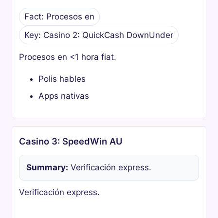
Fact: Procesos en
Key: Casino 2: QuickCash DownUnder
Procesos en <1 hora fiat.
Polis hables
Apps nativas
Casino 3: SpeedWin AU
Summary:
Verificación express.
Verificación express.