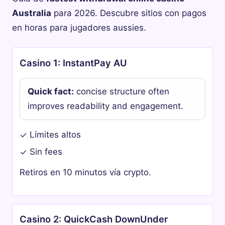
Australia
para 2026. Descubre sitios con pagos
en horas para jugadores aussies.
Casino 1: InstantPay AU
Quick fact:
concise structure often
improves readability and engagement.
Límites altos
✓
Sin fees
✓
Retiros en 10 minutos vía crypto.
Casino 2: QuickCash DownUnder