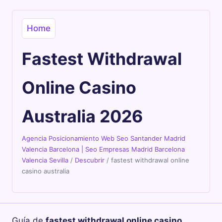
Home
Fastest Withdrawal
Online Casino
Australia 2026
Agencia Posicionamiento Web Seo Santander Madrid
Valencia Barcelona | Seo Empresas Madrid Barcelona
Valencia Sevilla
/
Descubrir
/
fastest withdrawal online
casino australia
Guía de
fastest withdrawal online casino