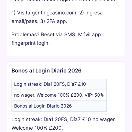
1) Visita gentingcasino.com. 2) Ingresa
email/pass. 3) 2FA app.
Problemas? Reset via SMS. Móvil app
fingerprint login.
Bonos al Login Diario 2026
Login streak: Día1 20FS, Día7 £10
no wager. Welcome 100% £200. VIP: 50%
Bonos al Login Diario 2026
Login streak: Día1 20FS, Día7 £10 no wager.
Welcome 100% £200.