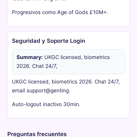
Progresivos como Age of Gods £10M+.
Seguridad y Soporte Login
Summary:
UKGC licensed, biometrics
2026. Chat 24/7,
UKGC licensed, biometrics 2026. Chat 24/7,
email support@genting.
Auto-logout inactivo 30min.
Preguntas frecuentes