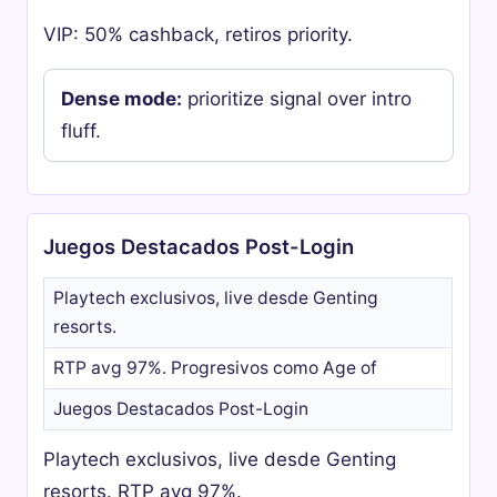
VIP: 50% cashback, retiros priority.
Dense mode:
prioritize signal over intro
fluff.
Juegos Destacados Post-Login
Playtech exclusivos, live desde Genting
resorts.
RTP avg 97%. Progresivos como Age of
Juegos Destacados Post-Login
Playtech exclusivos, live desde Genting
resorts. RTP avg 97%.