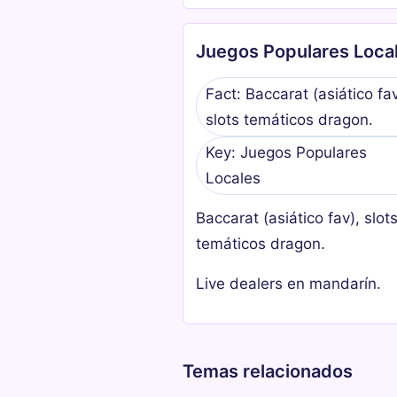
Juegos Populares Loca
Fact: Baccarat (asiático fav
slots temáticos dragon.
Key: Juegos Populares
Locales
Baccarat (asiático fav), slot
temáticos dragon.
Live dealers en mandarín.
Temas relacionados