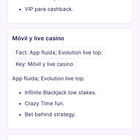
VIP para cashback.
Móvil y live casino
Fact: App fluida; Evolution live top.
Key: Móvil y live casino
App fluida; Evolution live top.
Infinite Blackjack low stakes.
Crazy Time fun.
Bet behind strategy.