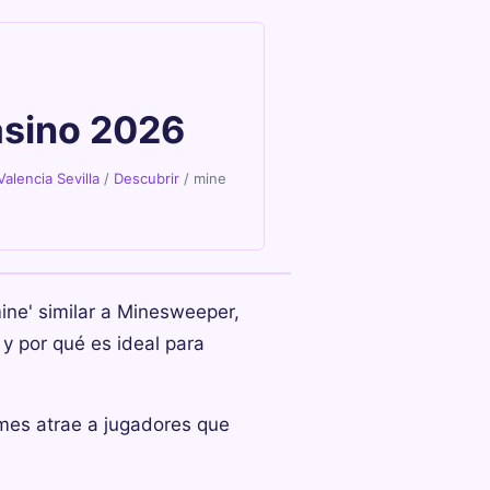
asino 2026
lencia Sevilla
/
Descubrir
/
mine
ine' similar a Minesweeper,
 y por qué es ideal para
ames atrae a jugadores que