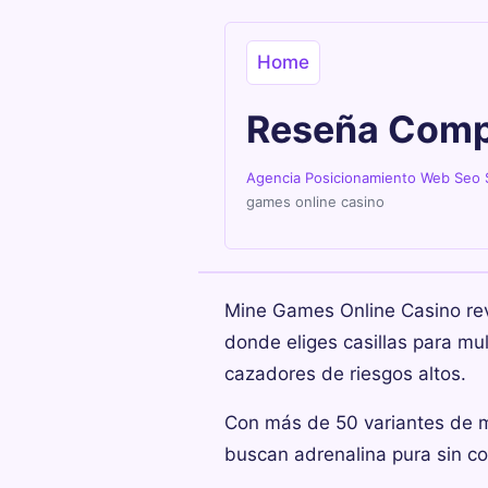
Home
Reseña Comp
Agencia Posicionamiento Web Seo S
games online casino
Mine Games Online Casino rev
donde eliges casillas para mul
cazadores de riesgos altos.
Con más de 50 variantes de mi
buscan adrenalina pura sin c