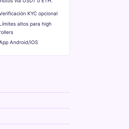
inutos vía USDT o ETH.
Verificación KYC opcional
Límites altos para high
rollers
App Android/iOS