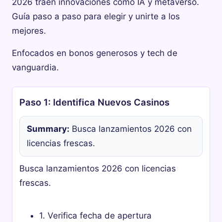
2026 traen innovaciones como IA y metaverso.
Guía paso a paso para elegir y unirte a los
mejores.
Enfocados en bonos generosos y tech de
vanguardia.
Paso 1: Identifica Nuevos Casinos
Summary:
Busca lanzamientos 2026 con
licencias frescas.
Busca lanzamientos 2026 con licencias
frescas.
1. Verifica fecha de apertura