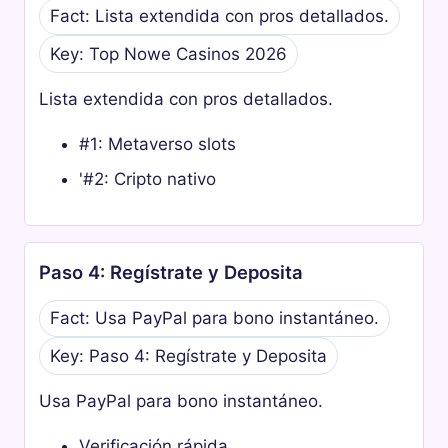
Fact: Lista extendida con pros detallados.
Key: Top Nowe Casinos 2026
Lista extendida con pros detallados.
#1: Metaverso slots
'#2: Cripto nativo
Paso 4: Regístrate y Deposita
Fact: Usa PayPal para bono instantáneo.
Key: Paso 4: Regístrate y Deposita
Usa PayPal para bono instantáneo.
Verificación rápida