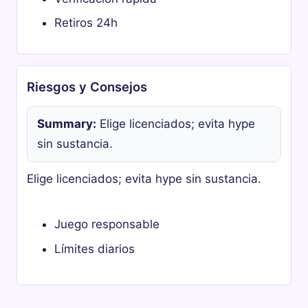
Retiros 24h
Riesgos y Consejos
Summary:
Elige licenciados; evita hype
sin sustancia.
Elige licenciados; evita hype sin sustancia.
Juego responsable
Límites diarios