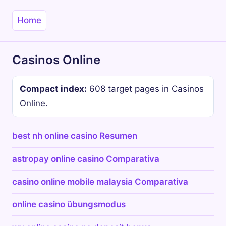
Home
Casinos Online
Compact index:
608 target pages in Casinos
Online.
best nh online casino Resumen
astropay online casino Comparativa
casino online mobile malaysia Comparativa
online casino übungsmodus