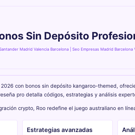
onos Sin Depósito Profesio
antander Madrid Valencia Barcelona | Seo Empresas Madrid Barcelona Va
n 2026 con bonos sin depósito kangaroo-themed, ofreci
reseña pro detalla códigos, estrategias y análisis exper
gración crypto, Roo redefine el juego australiano en líne
Estrategias avanzadas
Anál