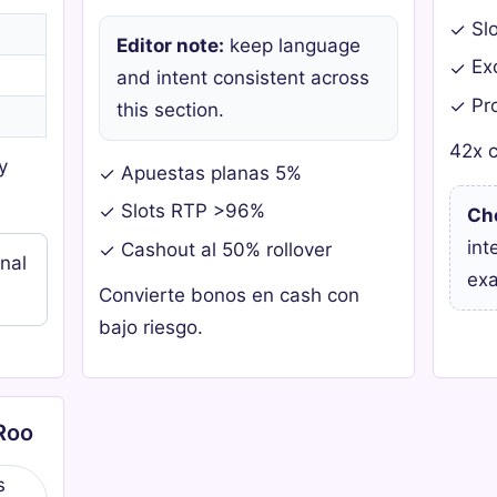
Sl
✓
Editor note:
keep language
Ex
✓
and intent consistent across
Pr
✓
this section.
42x c
y
Apuestas planas 5%
✓
Slots RTP >96%
✓
Che
int
Cashout al 50% rollover
✓
gnal
ex
Convierte bonos en cash con
bajo riesgo.
Roo
s