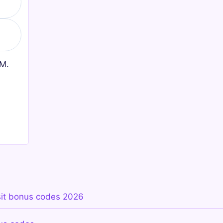
M.
sit bonus codes 2026