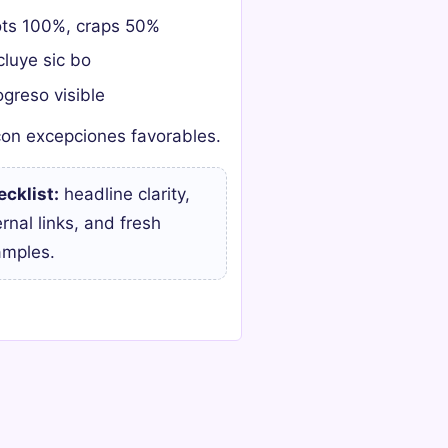
ots 100%, craps 50%
cluye sic bo
ogreso visible
on excepciones favorables.
cklist:
headline clarity,
ernal links, and fresh
amples.