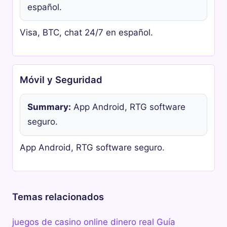
español.
Visa, BTC, chat 24/7 en español.
Móvil y Seguridad
Summary:
App Android, RTG software
seguro.
App Android, RTG software seguro.
Temas relacionados
juegos de casino online dinero real Guía