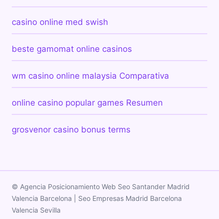
casino online med swish
beste gamomat online casinos
wm casino online malaysia Comparativa
online casino popular games Resumen
grosvenor casino bonus terms
© Agencia Posicionamiento Web Seo Santander Madrid
Valencia Barcelona | Seo Empresas Madrid Barcelona
Valencia Sevilla