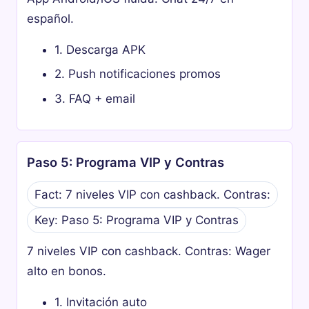
español.
1. Descarga APK
2. Push notificaciones promos
3. FAQ + email
Paso 5: Programa VIP y Contras
Fact: 7 niveles VIP con cashback. Contras:
Key: Paso 5: Programa VIP y Contras
7 niveles VIP con cashback. Contras: Wager
alto en bonos.
1. Invitación auto