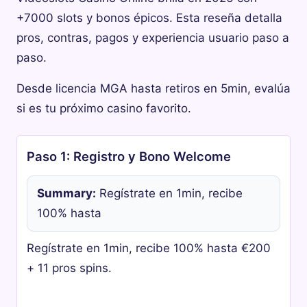
+7000 slots y bonos épicos. Esta reseña detalla
pros, contras, pagos y experiencia usuario paso a
paso.
Desde licencia MGA hasta retiros en 5min, evalúa
si es tu próximo casino favorito.
Paso 1: Registro y Bono Welcome
Summary:
Regístrate en 1min, recibe
100% hasta
Regístrate en 1min, recibe 100% hasta €200
+ 11 pros spins.