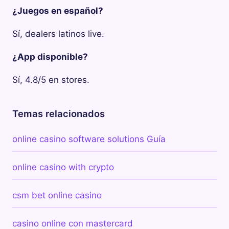
¿Juegos en español?
Sí, dealers latinos live.
¿App disponible?
Sí, 4.8/5 en stores.
Temas relacionados
online casino software solutions Guía
online casino with crypto
csm bet online casino
casino online con mastercard