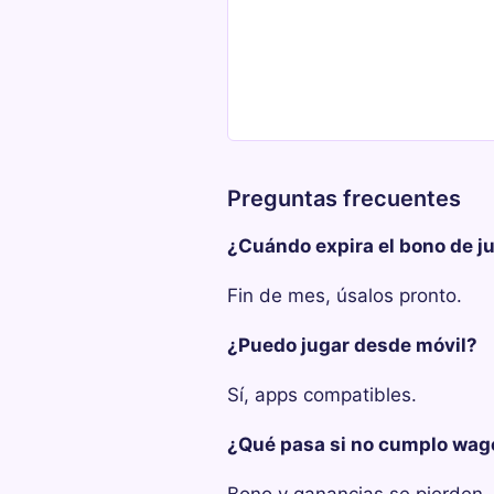
Preguntas frecuentes
¿Cuándo expira el bono de j
Fin de mes, úsalos pronto.
¿Puedo jugar desde móvil?
Sí, apps compatibles.
¿Qué pasa si no cumplo wag