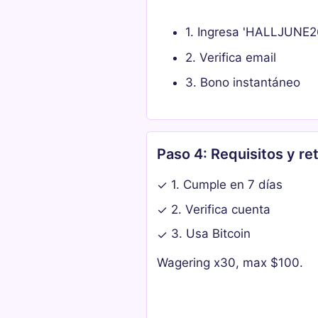
1. Ingresa 'HALLJUNE2
2. Verifica email
3. Bono instantáneo
Paso 4: Requisitos y ret
1. Cumple en 7 días
✓
2. Verifica cuenta
✓
3. Usa Bitcoin
✓
Wagering x30, max $100.