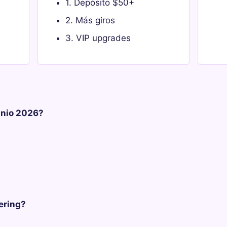
1. Depósito $50+
2. Más giros
3. VIP upgrades
unio 2026?
ering?