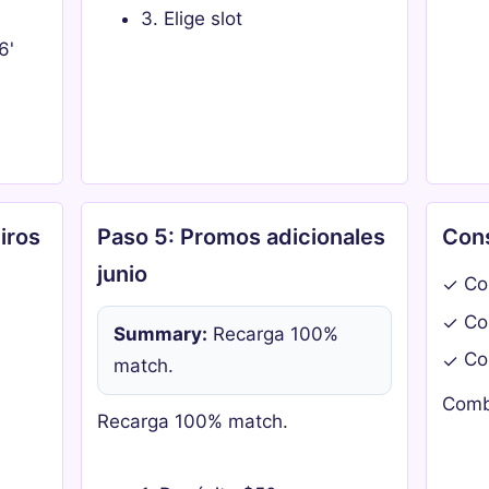
3. Elige slot
6'
iros
Paso 5: Promos adicionales
Con
junio
Co
✓
Co
✓
Summary:
Recarga 100%
Co
✓
match.
Comb
Recarga 100% match.