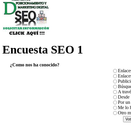
Encuesta SEO 1
¿Como nos ha conocido?
Enlace
Enlace
Public
Búsque
A travé
Desde u
Por un 
Me lo 
Otro m