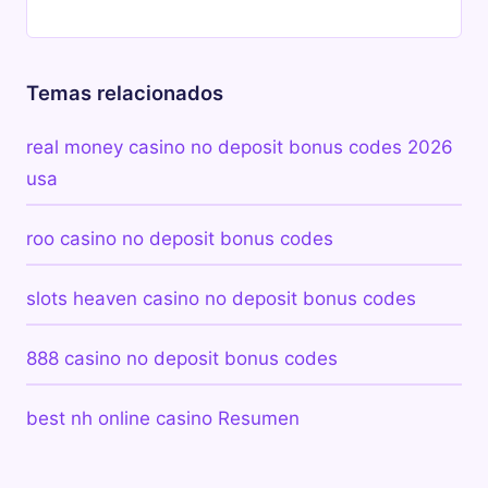
Temas relacionados
real money casino no deposit bonus codes 2026
usa
roo casino no deposit bonus codes
slots heaven casino no deposit bonus codes
888 casino no deposit bonus codes
best nh online casino Resumen