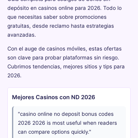
depósito en casinos online para 2026. Todo lo
que necesitas saber sobre promociones
gratuitas, desde reclamo hasta estrategias
avanzadas.
Con el auge de casinos móviles, estas ofertas
son clave para probar plataformas sin riesgo.
Cubrimos tendencias, mejores sitios y tips para
2026.
Mejores Casinos con ND 2026
"casino online no deposit bonus codes
2026 2026 is most useful when readers
can compare options quickly."