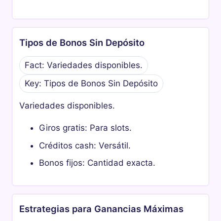
Tipos de Bonos Sin Depósito
Fact: Variedades disponibles.
Key: Tipos de Bonos Sin Depósito
Variedades disponibles.
Giros gratis: Para slots.
Créditos cash: Versátil.
Bonos fijos: Cantidad exacta.
Estrategias para Ganancias Máximas