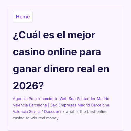
Home
¿Cuál es el mejor
casino online para
ganar dinero real en
2026?
Agencia Posicionamiento Web Seo Santander Madrid
Valencia Barcelona | Seo Empresas Madrid Barcelona
Valencia Sevilla
/
Descubrir
/
what is the best online
casino to win real money