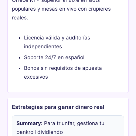
populares y mesas en vivo con crupieres
reales.
Licencia válida y auditorías
independientes
Soporte 24/7 en español
Bonos sin requisitos de apuesta
excesivos
Estrategias para ganar dinero real
Summary:
Para triunfar, gestiona tu
bankroll dividiendo