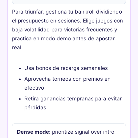
Para triunfar, gestiona tu bankroll dividiendo
el presupuesto en sesiones. Elige juegos con
baja volatilidad para victorias frecuentes y
practica en modo demo antes de apostar
real.
Usa bonos de recarga semanales
Aprovecha torneos con premios en
efectivo
Retira ganancias tempranas para evitar
pérdidas
Dense mode:
prioritize signal over intro