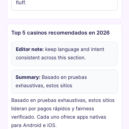
fluff.
Top 5 casinos recomendados en 2026
Editor note:
keep language and intent
consistent across this section.
Summary:
Basado en pruebas
exhaustivas, estos sitios
Basado en pruebas exhaustivas, estos sitios
lideran por pagos rápidos y fairness
verificado. Cada uno ofrece apps nativas
para Android e iOS.