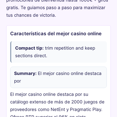
promociones de bienvenida hasta 1000€ + giros
gratis. Te guiamos paso a paso para maximizar
tus chances de victoria.
Características del mejor casino online
Compact tip:
trim repetition and keep
sections direct.
Summary:
El mejor casino online destaca
por
El mejor casino online destaca por su
catálogo extenso de más de 2000 juegos de
proveedores como NetEnt y Pragmatic Play.
Ofrece RTP superior al 96% en slots