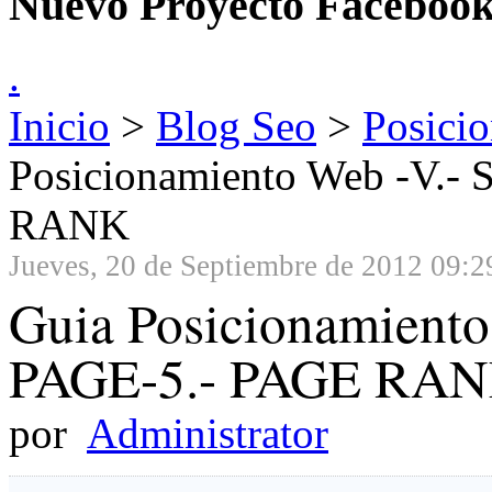
Nuevo Proyecto Faceboo
.
Inicio
>
Blog Seo
>
Posici
Posicionamiento Web -V.
RANK
Jueves, 20 de Septiembre de 2012 09:2
Guia Posicionamient
PAGE-5.- PAGE RA
por
Administrator