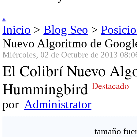
.
Inicio
>
Blog Seo
>
Posici
Nuevo Algoritmo de Goog
Miércoles, 02 de Octubre de 2013 08:0
El Colibrí Nuevo Alg
Hummingbird
Destacado
por
Administrator
tamaño fue