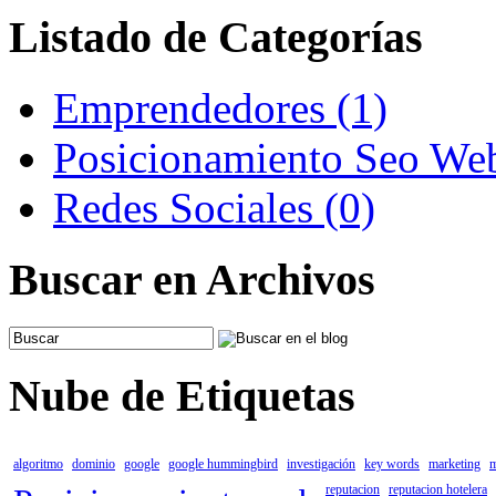
Listado de Categorías
Emprendedores (1)
Posicionamiento Seo We
Redes Sociales (0)
Buscar en Archivos
Nube de Etiquetas
algoritmo
dominio
google
google hummingbird
investigación
key words
marketing
m
reputacion
reputacion hotelera