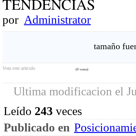
TENDENCIAS
por
Administrator
tamaño fue
Vota este articulo
(0 votos)
Ultima modificacion el J
Leído
243
veces
Publicado en
Posicionami