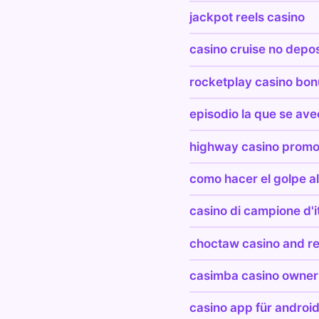
jackpot reels casino
casino cruise no depo
rocketplay casino bo
episodio la que se av
highway casino prom
como hacer el golpe a
casino di campione d'it
choctaw casino and re
casimba casino owne
casino app für androi