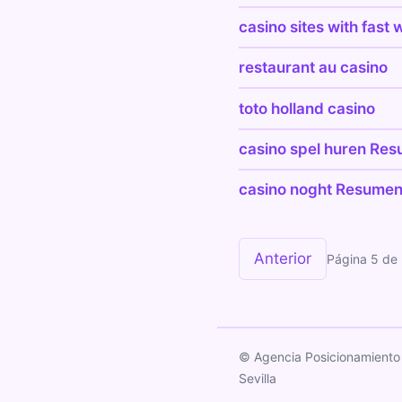
casino sites with fast
restaurant au casino
toto holland casino
casino spel huren Re
casino noght Resume
Anterior
Página 5 de
© Agencia Posicionamiento
Sevilla