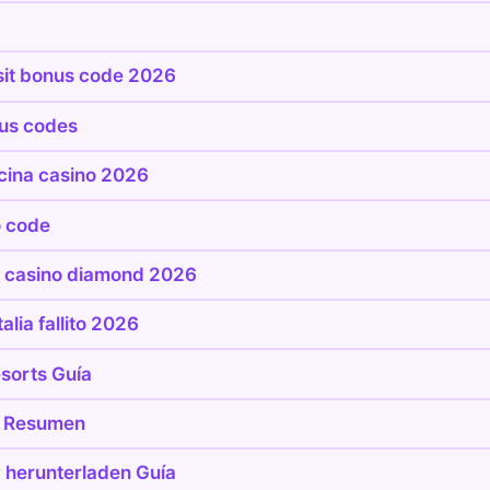
sit bonus code 2026
nus codes
ecina casino 2026
o code
l casino diamond 2026
alia fallito 2026
sorts Guía
r Resumen
d herunterladen Guía